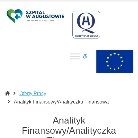
SPZOZ
Samodzielny
Augustów
Publiczny
Zakład
Opieki
Zdrowotnej
w
Augustowiearta
WCAG
na
buttons
WordPressie
Oferty Pracy
(current)
Analityk Finansowy/Analityczka Finansowa
Analityk
Finansowy/Analityczka